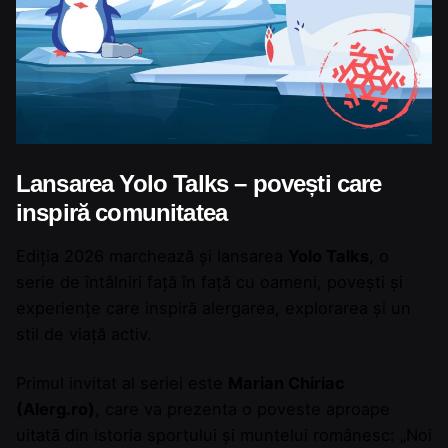
Lansarea Yolo Talks – povești care
inspiră comunitatea
Ediția 2026 marchează și lansarea
Yolo Talks
, o
serie de întâlniri față în față cu oameni, povești și
experiențe care inspiră alergarea, explorarea și un
stil de viață activ.
Primul invitat al seriei este
Marian Chiriac
(Alerg.ro)
, care va prezenta o poveste aproape
uitată din istoria sportului și muntelui românesc: „Noi