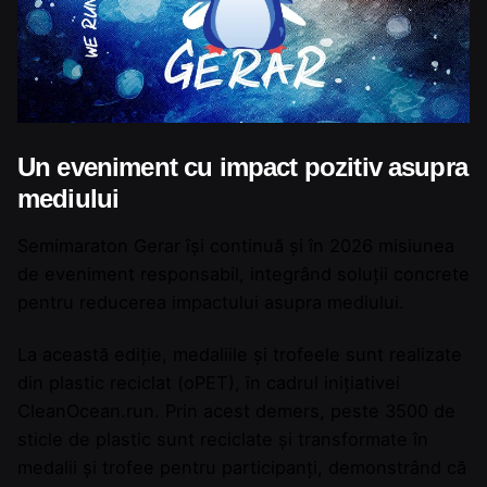
Un eveniment cu impact pozitiv asupra
mediului
Semimaraton Gerar își continuă și în 2026 misiunea
de eveniment responsabil, integrând soluții concrete
pentru reducerea impactului asupra mediului.
La această ediție, medaliile și trofeele sunt realizate
din plastic reciclat (oPET), în cadrul inițiativei
CleanOcean.run
. Prin acest demers, peste 3500 de
sticle de plastic sunt reciclate și transformate în
medalii și trofee pentru participanți, demonstrând că