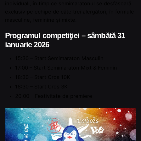
individuali, în timp ce semimaratonul se desfășoară
exclusiv pe echipe de câte trei alergători, în formule
masculine, feminine și mixte.
Programul competiţiei – sâmbătă 31
ianuarie 2026
15:30 – Start Semimaraton Masculin
17:00 – Start Semimaraton Mixt & Feminin
18:30 – Start Cros 10K
18:30 – Start Cros 3K
20:00 – Festivitate de premiere