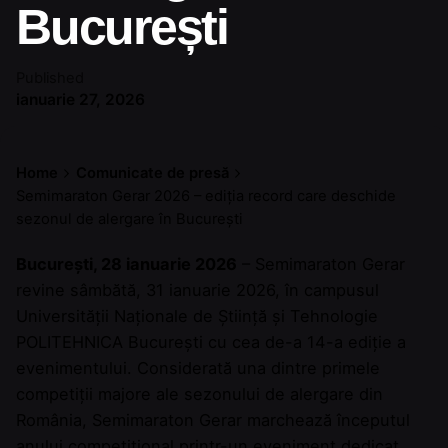
București
Published
ianuarie 27, 2026
Home
Comunicate de presă
Semimaraton Gerar 2026 – ediția record care deschide
sezonul de alergare în București
București, 2
8 ianuarie 2026
– Semimaraton Gerar
revine sâmbătă, 31 ianuarie 2026, în campusul
Universității Naționale de Știință și Tehnologie
POLITEHNICA București cu cea de-a 14-a ediție a
evenimentului. Considerată una dintre primele
competiții majore ale sezonului de alergare din
România, Semimaraton Gerar marchează începutul
anului competițional printr-un eveniment dedicat