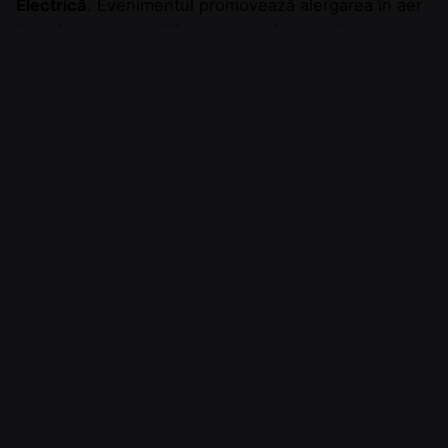
Electrică
. Evenimentul promovează alergarea în aer
liber, în orice condiții meteorologice, spiritul de
echipă și implicarea activă în comunitate.