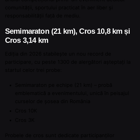
comunității, sportului practicat în aer liber și
responsabilității față de mediu.
Semimaraton (21 km), Cros 10,8 km și
Cros 3,14 km
Ediția din 2026 stabilește un nou record de
participare, cu peste 1300 de alergători așteptați la
startul celor trei probe:
Semimaraton pe echipe (21 km) – probă
emblematică a evenimentului, unică în peisajul
curselor de șosea din România
Cros 10K
Cros 3K
Probele de cros sunt dedicate participanților